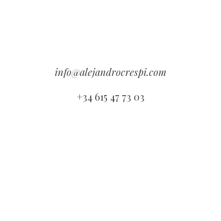
info@alejandrocrespi.com
+
3
4
6
1
5
4
7
7
3
0
3