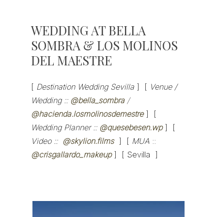
WEDDING AT BELLA
SOMBRA & LOS MOLINOS
DEL MAESTRE
[
Destination Wedding Sevilla
] [
Venue /
Wedding ::
@bella_sombra
/
@hacienda.losmolinosdemestre
] [
Wedding Planner ::
@quesebesen.wp
] [
Video ::
@skylion.films
]
[
MUA
::
@crisgallardo_makeup
]
[ Sevilla ]