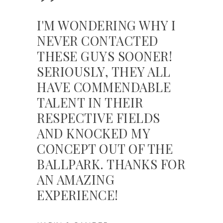
”
”
I'M
I'M WONDERING WHY I
NEV
NEVER CONTACTED
THE
THESE GUYS SOONER!
SER
SERIOUSLY, THEY ALL
HAV
HAVE COMMENDABLE
TAL
TALENT IN THEIR
RES
RESPECTIVE FIELDS
AND
AND KNOCKED MY
CON
CONCEPT OUT OF THE
BAL
BALLPARK. THANKS FOR
AN 
AN AMAZING
EXP
EXPERIENCE!