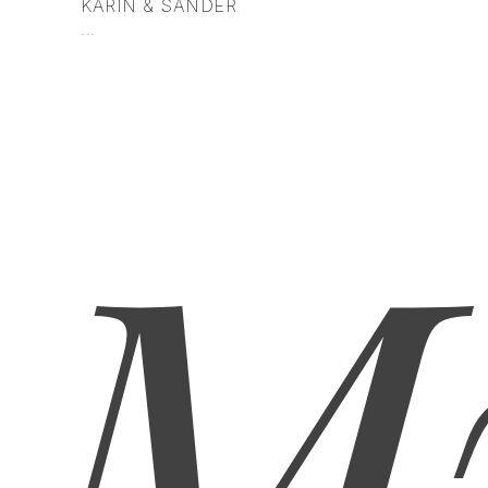
KARIN
KARIN & SANDER
...
...
M